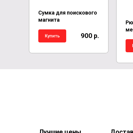
Сумка для поискового
магнита
Рю
ме
900 р.
Купить
Лучшие цены
Достав