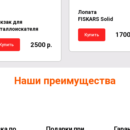
Лопата
FISKARS
Solid
кзак для
таллоискателя
1700
Купить
2500 р.
Купить
Наши преимущества
ка по
Подарки при
Гара