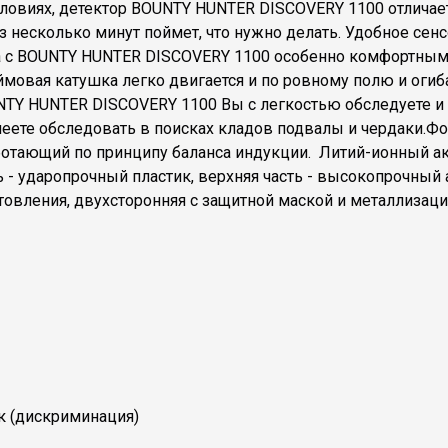
овиях, детектор BOUNTY HUNTER DISCOVERY 1100 отличает
з несколько минут поймет, что нужно делать. Удобное сен
 с BOUNTY HUNTER DISCOVERY 1100 особенно комфортным. 
вая катушка легко двигается и по ровному полю и огиба
UNTY HUNTER DISCOVERY 1100 Вы с легкостью обследуете 
еете обследовать в поисках кладов подвалы и чердаки.Фо
ботающий по принципу баланса индукции. Литий-ионный акк
ть - ударопрочный пластик, верхняя часть - высокопрочн
отовления, двухсторонняя с защитной маской и металлизац
к (дискриминация)