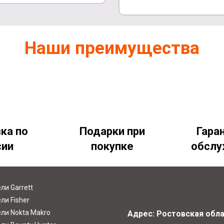
Наши преимущества
ка по
Подарки при
Гара
сии
покупке
обслу
ли Garrett
ли Fisher
ли Nokta Makro
Адрес: Ростовская облас