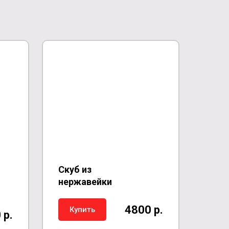
Скуб из
нержавейки
4800 р.
Купить
 р.