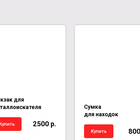
кзак для
Сумка
таллоискателя
для находок
2500 р.
Купить
800
Купить